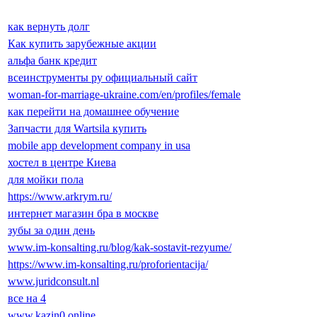
как вернуть долг
Как купить зарубежные акции
альфа банк кредит
всеинструменты ру официальный сайт
woman-for-marriage-ukraine.com/en/profiles/female
как перейти на домашнее обучение
Запчасти для Wartsila купить
mobile app development company in usa
хостел в центре Киева
для мойки пола
https://www.arkrym.ru/
интернет магазин бра в москве
зубы за один день
www.im-konsalting.ru/blog/kak-sostavit-rezyume/
https://www.im-konsalting.ru/proforientacija/
www.juridconsult.nl
все на 4
www.kazin0.online