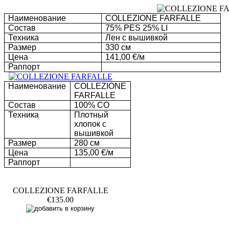
Наименование
COLLEZIONE FARFALLE
Состав
75% PES
25% LI
Техника
Лен с вышивкой
Размер
330
c
м
Цена
1
41,00 €/м
Раппорт
Наименование
COLLEZIONE
FARFALLE
Состав
100% CO
Техника
Плотный
хлопок с
вышивкой
Размер
28
0
c
м
Цена
13
5,00 €/м
Раппорт
COLLEZIONE FARFALLE
€135.00